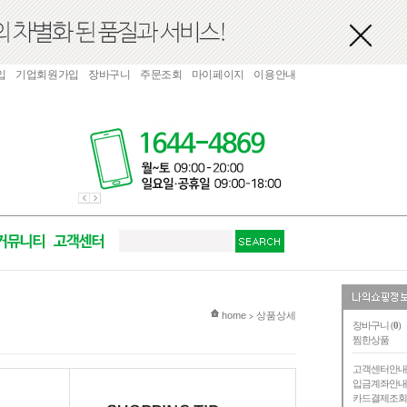
입
기업회원가입
장바구니
주문조회
마이페이지
이용안내
현재 위치
home
상품상세
>
장바구니 (
0
)
찜한상품
고객센터안
입금계좌안
카드결제조