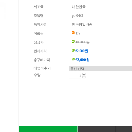
제조국
대한민국
모델명
pb-0432
특이사항
전국당일배송
적립금
1%
정상가
100,000원
판매가격
62,000원
62,000
총구매가격
원
배송비추가
수량