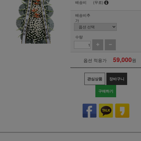
배송비
(무료)
배송비추
가
수량
59,000
옵션 적용가
원
관심상품
장바구니
구매하기