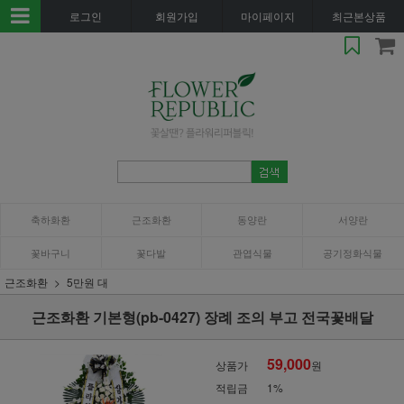
로그인
회원가입
마이페이지
최근본상품
축하화환
근조화환
동양란
서양란
꽃바구니
꽃다발
관엽식물
공기정화식물
근조화환
5만원 대
근조화환 기본형(pb-0427) 장례 조의 부고 전국꽃배달
59,000
상품가
원
적립금
1%