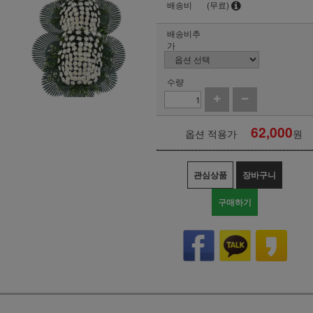
배송비
(무료)
배송비추
가
수량
62,000
옵션 적용가
원
관심상품
장바구니
구매하기