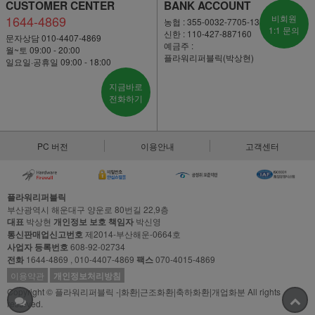
CUSTOMER CENTER
BANK ACCOUNT
1644-4869
비회원
농협 : 355-0032-7705-13
1:1 문의
신한 : 110-427-887160
문자상담 010-4407-4869
예금주 :
월~토 09:00 - 20:00
플라워리퍼블릭(박상현)
일요일·공휴일 09:00 - 18:00
지금바로
전화하기
PC 버전
이용안내
고객센터
플라워리퍼블릭
부산광역시 해운대구 양운로 80번길 22,9층
대표
박상현
개인정보 보호 책임자
박신영
통신판매업신고번호
제2014-부산해운-0664호
사업자 등록번호
608-92-02734
전화
1644-4869 , 010-4407-4869
팩스
070-4015-4869
이용약관
개인정보처리방침
Copyright © 플라워리퍼블릭 -|화환|근조화환|축하화환|개업화분 All rights
reserved.