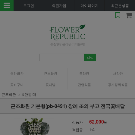
로그인
회원가입
마이페이지
최근본상품
축하화환
근조화환
동양란
서양란
꽃바구니
꽃다발
관엽식물
공기정화식물
근조화환
5만원 대
근조화환 기본형(pb-0491) 장례 조의 부고 전국꽃배달
62,000
상품가
원
적립금
1%