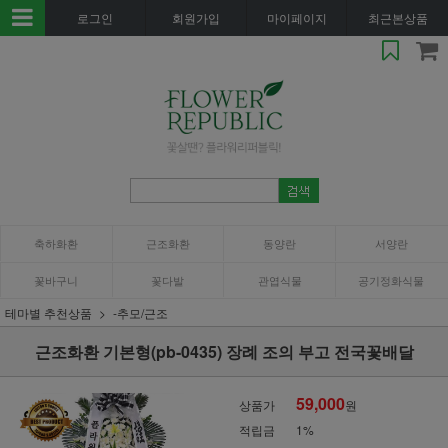
로그인
회원가입
마이페이지
최근본상품
축하화환
근조화환
동양란
서양란
꽃바구니
꽃다발
관엽식물
공기정화식물
테마별 추천상품
-추모/근조
근조화환 기본형(pb-0435) 장례 조의 부고 전국꽃배달
59,000
상품가
원
적립금
1%