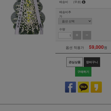
배송비
(무료)
배송비추
가
수량
59,000
옵션 적용가
원
관심상품
장바구니
구매하기