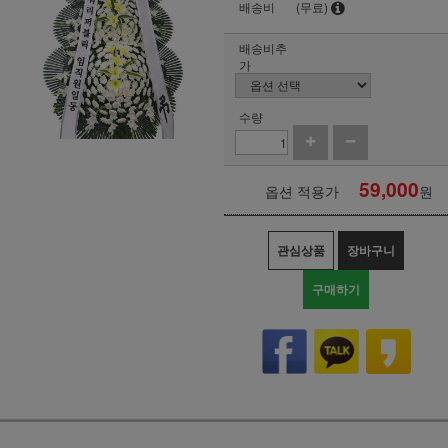
배송비
(무료)
배송비추
가
수량
59,000
옵션 적용가
원
관심상품
장바구니
구매하기