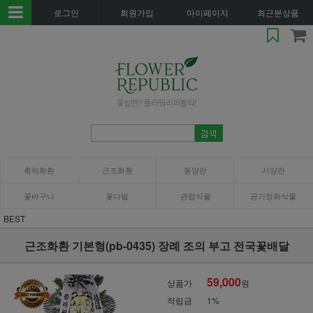
로그인
회원가입
마이페이지
최근본상품
축하화환
근조화환
동양란
서양란
꽃바구니
꽃다발
관엽식물
공기정화식물
BEST
근조화환 기본형(pb-0435) 장례 조의 부고 전국꽃배달
59,000
상품가
원
적립금
1%