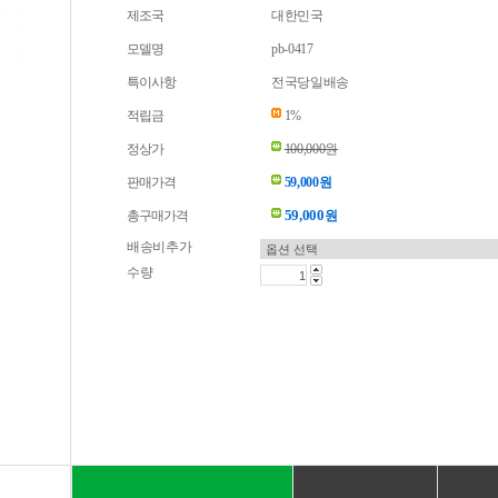
제조국
대한민국
모델명
pb-0417
특이사항
전국당일배송
적립금
1%
정상가
100,000원
판매가격
59,000원
59,000
총구매가격
원
배송비추가
수량