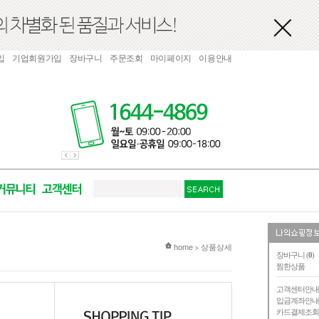
입
기업회원가입
장바구니
주문조회
마이페이지
이용안내
현재 위치
home
상품상세
>
장바구니 (
0
)
찜한상품
고객센터안
입금계좌안
카드결제조