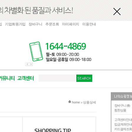
입
기업회원가입
장바구니
주문조회
마이페이지
이용안내
현재 위치
home
상품상세
>
장바구니 (
0
)
찜한상품
고객센터안
입금계좌안
카드결제조