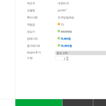
제조국
대한민국
모델명
pb-0417
특이사항
전국당일배송
적립금
1%
정상가
100,000원
판매가격
59,000원
59,000
총구매가격
원
배송비추가
수량