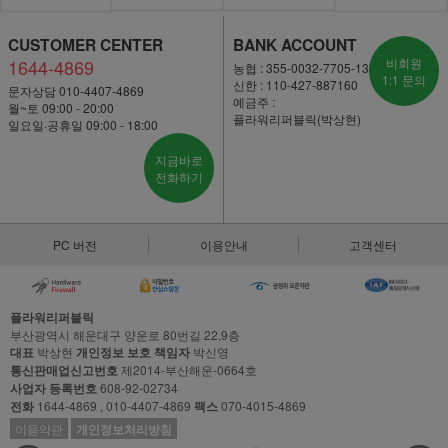
CUSTOMER CENTER
BANK ACCOUNT
1644-4869
비회원
농협 : 355-0032-7705-13
1:1 문의
신한 : 110-427-887160
문자상담 010-4407-4869
예금주 :
월~토 09:00 - 20:00
플라워리퍼블릭(박상현)
일요일·공휴일 09:00 - 18:00
지금바로
전화하기
PC 버전
이용안내
고객센터
플라워리퍼블릭
부산광역시 해운대구 양운로 80번길 22,9층
대표
박상현
개인정보 보호 책임자
박신영
통신판매업신고번호
제2014-부산해운-0664호
사업자 등록번호
608-92-02734
전화
1644-4869 , 010-4407-4869
팩스
070-4015-4869
이용약관
개인정보처리방침