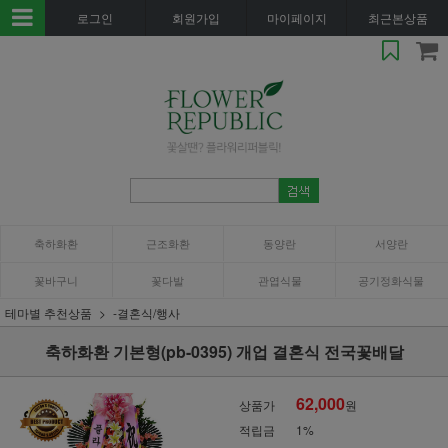
로그인
회원가입
마이페이지
최근본상품
축하화환
근조화환
동양란
서양란
꽃바구니
꽃다발
관엽식물
공기정화식물
테마별 추천상품
-결혼식/행사
축하화환 기본형(pb-0395) 개업 결혼식 전국꽃배달
62,000
상품가
원
적립금
1%