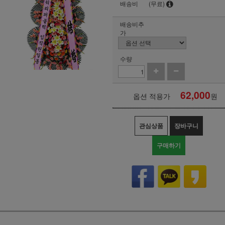
배송비
(무료)
배송비추
가
수량
62,000
옵션 적용가
원
관심상품
장바구니
구매하기