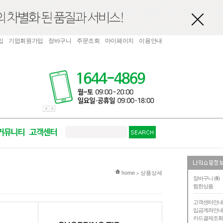
입
기업회원가입
장바구니
주문조회
마이페이지
이용안내
현재 위치
home
상품상세
>
장바구니 (
0
)
찜한상품
고객센터안
입금계좌안
카드결제조