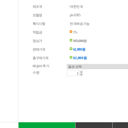
제조국
대한민국
모델명
pb-0395
특이사항
전국배송가능
적립금
1%
정상가
105,000원
판매가격
62,000원
62,000
총구매가격
원
배송비추가
수량