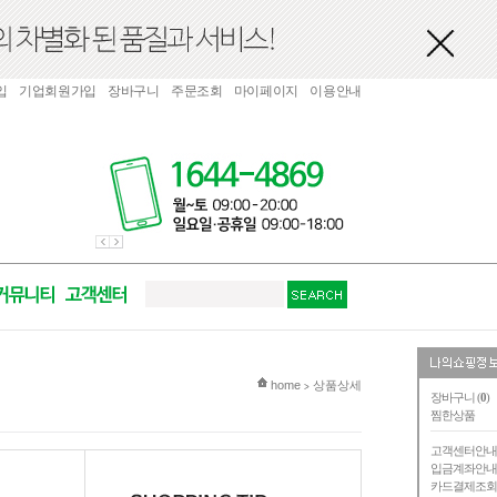
입
기업회원가입
장바구니
주문조회
마이페이지
이용안내
현재 위치
home
상품상세
>
장바구니 (
0
)
찜한상품
고객센터안
입금계좌안
카드결제조