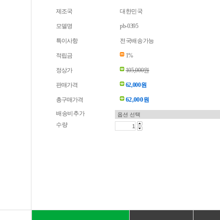
제조국
대한민국
모델명
pb-0395
특이사항
전국배송가능
적립금
1%
정상가
105,000원
판매가격
62,000원
62,000
총구매가격
원
배송비추가
수량