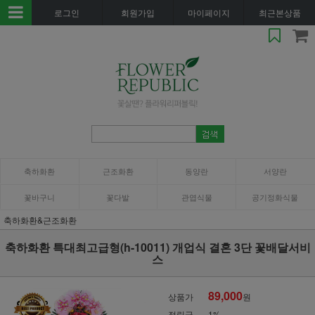
로그인
회원가입
마이페이지
최근본상품
축하화환
근조화환
동양란
서양란
꽃바구니
꽃다발
관엽식물
공기정화식물
축하화환&근조화환
축하화환 특대최고급형(h-10011) 개업식 결혼 3단 꽃배달서비
스
89,000
상품가
원
적립금
1%