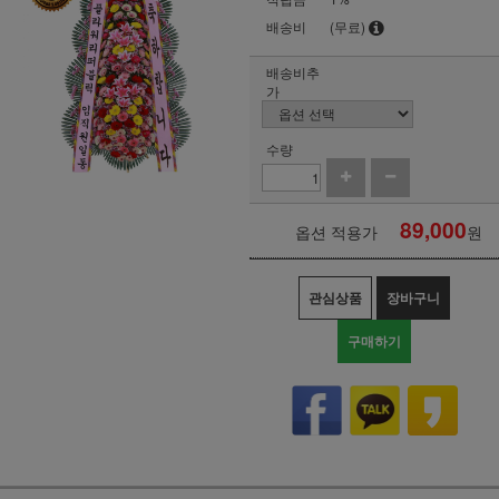
배송비
(무료)
배송비추
가
수량
89,000
옵션 적용가
원
관심상품
장바구니
구매하기