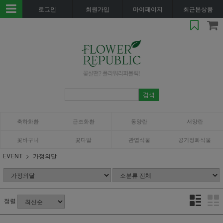
로그인
회원가입
마이페이지
최근본상품
축하화환
근조화환
동양란
서양란
꽃바구니
꽃다발
관엽식물
공기정화식물
EVENT
가정의달
정렬