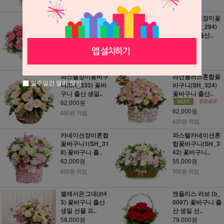
애인이 생겼어요
르네브핑크장미꽃
(b_0141) 꽃바구
바구니(SH_294)
니 출산 생일..
꽃바구니 출산..
65,000원
65,000원
650원 적립
650원 적립
파스텔장미꽃바구
라넌큘러스혼합꽃
일주일간 열지 않기
니(SH_333) 꽃바
바구니(SH_324)
구니 출산 생일..
꽃바구니 출산..
62,000원
62,000원
620원 적립
620원 적립
카네이션장미혼합
파스텔카네이션혼
꽃바구니1(SH_31
합꽃바구니(SH_3
8) 꽃바구니 출..
42) 꽃바구니..
62,000원
55,000원
620원 적립
550원 적립
별에서온그대(zt4
엔들리스 러브 (b_
3) 꽃바구니 출산
0097) 꽃바구니 출
생일 선물 프..
산 생일 선..
58,000원
79,000원