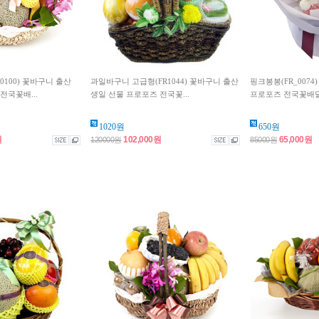
0100) 꽃바구니 출산
과일바구니 고급형(FR1044) 꽃바구니 출산
핑크봉봉(FR_0074
전국꽃배...
생일 선물 프로포즈 전국꽃...
프로포즈 전국꽃배
1020원
650원
원
102,000원
65,000원
120000원
85000원