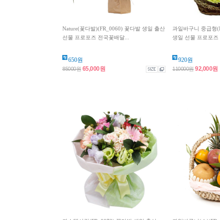
Nature(꽃다발)(FR_0060) 꽃다발 생일 출산
과일바구니 중급형(F
선물 프로포즈 전국꽃배달...
생일 선물 프로포즈 
650원
920원
65,000원
92,000원
85000원
110000원