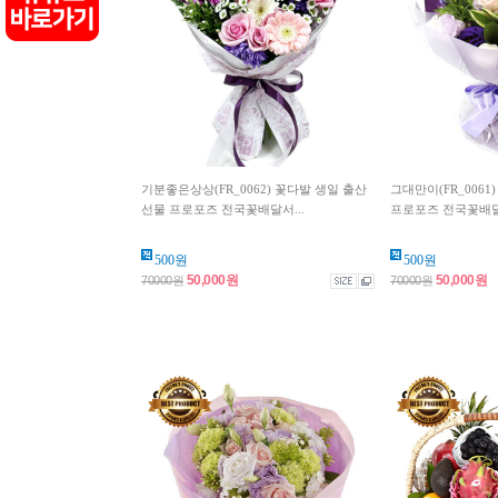
기분좋은상상(FR_0062) 꽃다발 생일 출산
그대만이(FR_0061
선물 프로포즈 전국꽃배달서...
프로포즈 전국꽃배
500원
500원
50,000원
50,000원
70000원
70000원