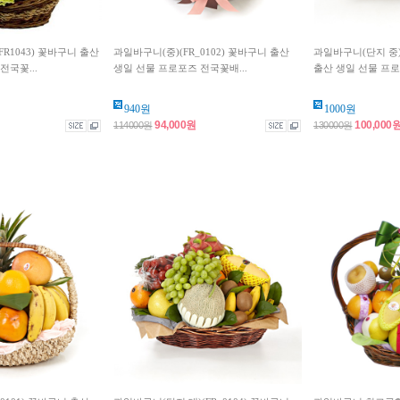
R1043) 꽃바구니 출산
과일바구니(중)(FR_0102) 꽃바구니 출산
과일바구니(단지 중)(
전국꽃...
생일 선물 프로포즈 전국꽃배...
출산 생일 선물 프로포
940원
1000원
94,000원
100,000
114000원
130000원