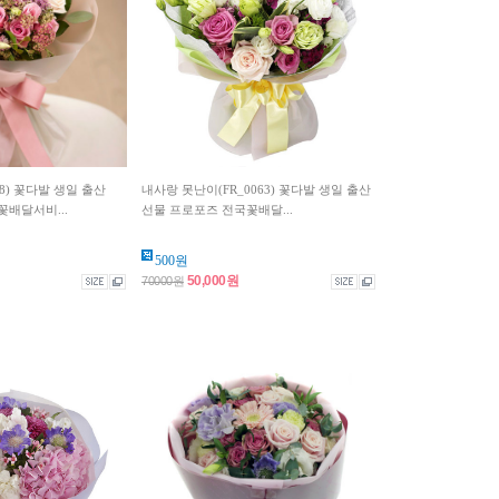
8) 꽃다발 생일 출산
내사랑 못난이(FR_0063) 꽃다발 생일 출산
배달서비...
선물 프로포즈 전국꽃배달...
500원
50,000원
70000원