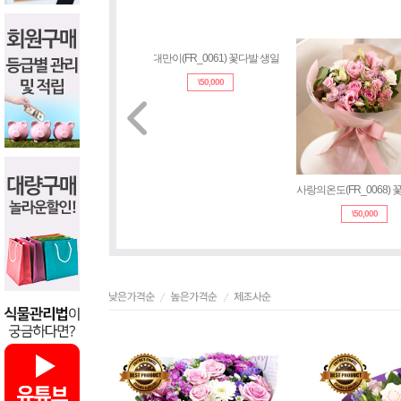
그대만이(FR_0061) 꽃다발 생일
사랑의온도(FR_006
\
50,000
\
50,000