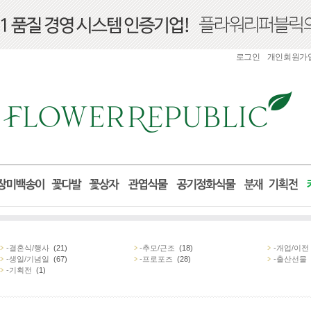
로그인
개인회원가
-결혼식/행사
(21)
-추모/근조
(18)
-개업/이전
-생일/기념일
(67)
-프로포즈
(28)
-출산선물
-기획전
(1)