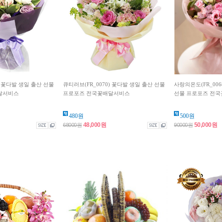
) 꽃다발 생일 출산 선물
큐티러브(FR_0070) 꽃다발 생일 출산 선물
사랑의온도(FR_006
달서비스
프로포즈 전국꽃배달서비스
선물 프로포즈 전국꽃
480원
500원
48,000원
50,000원
68000원
90000원