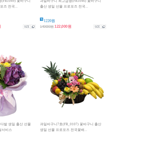
FR1049) 꽃바구니
과일바구니 최고급형(FR1046) 꽃바구니
즈 전국...
출산 생일 선물 프로포즈 전국...
1220원
원
122,000원
140000원
 꽃다발 생일 출산 선물
과일바구니7호(FR_0107) 꽃바구니 출산
달서비스
생일 선물 프로포즈 전국꽃배...