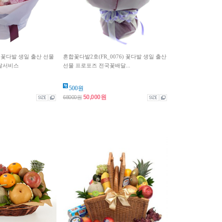
) 꽃다발 생일 출산 선물
혼합꽃다발2호(FR_0076) 꽃다발 생일 출산
달서비스
선물 프로포즈 전국꽃배달...
500원
50,000원
68000원