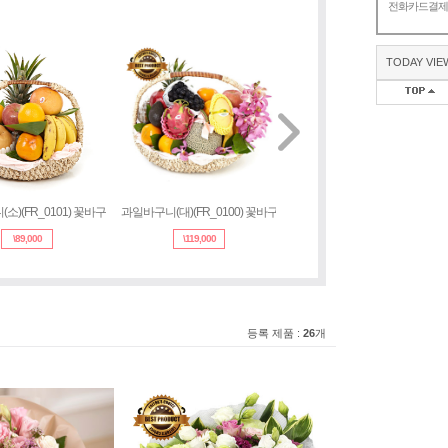
전화카드결
TODAY VIE
구니(소)(FR_0101) 꽃바구
과일바구니(대)(FR_0100) 꽃바구
과일바구니 중급형(FR1043
\
89,000
\
119,000
\
92,000
등록 제품 :
26
개