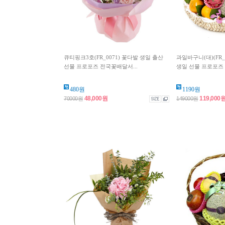
큐티핑크3호(FR_0071) 꽃다발 생일 출산
과일바구니(대)(FR_
선물 프로포즈 전국꽃배달서...
생일 선물 프로포즈 
480원
1190원
48,000원
119,000
70000원
149000원