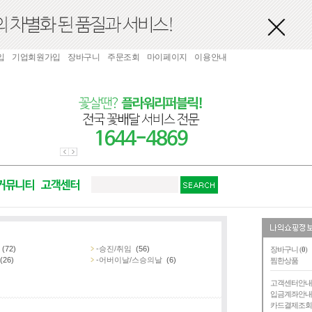
입
기업회원가입
장바구니
주문조회
마이페이지
이용안내
(72)
-승진/취임
(56)
장바구니 (
0
)
(26)
-어버이날/스승의날
(6)
찜한상품
고객센터안
입금계좌안
카드결제조