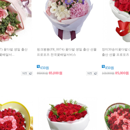
47) 꽃다발 생일 출산
핑크봉봉(FR_0074) 꽃다발 생일 출산 선물
장미30송이꽃다발 (3
배달서...
프로포즈 전국꽃배달서비스
출산 선물 프로포즈 
650원
850원
65,000원
85,000원
85000원
101000원