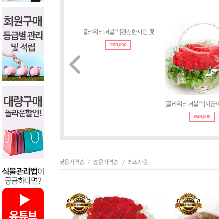
[플라워리퍼블릭]완전한사랑-꽃
[플라워리퍼블릭]
\
255,000
\
249,000