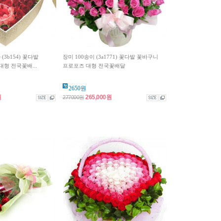
(3b154) 꽃다발
장미 100송이 (3a1771) 꽃다발 꽃바구니
형 전국꽃배...
프로포즈 대형 전국꽃배달
2650원
원
265,000원
277000원