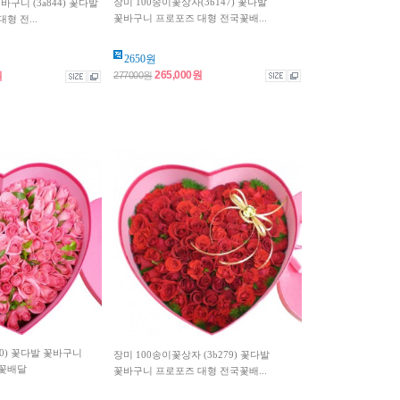
장미 100송이꽃상자(3b147) 꽃다발
구니 (3a844) 꽃다발
꽃바구니 프로포즈 대형 전국꽃배...
형 전...
2650원
265,000원
원
277000원
290) 꽃다발 꽃바구니
장미 100송이꽃상자 (3b279) 꽃다발
국꽃배달
꽃바구니 프로포즈 대형 전국꽃배...