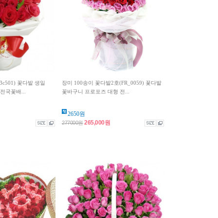
c501) 꽃다발 생일
장미 100송이 꽃다발2호(FR_0059) 꽃다발
전국꽃배...
꽃바구니 프로포즈 대형 전...
2650원
265,000원
277000원