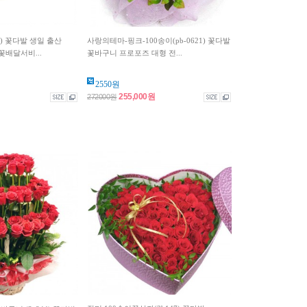
7) 꽃다발 생일 출산
사랑의테마-핑크-100송이(pb-0621) 꽃다발
배달서비...
꽃바구니 프로포즈 대형 전...
2550원
255,000원
272000원