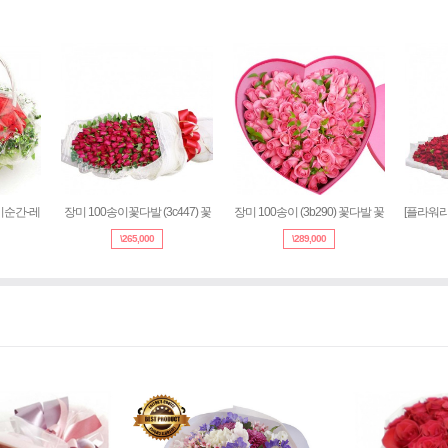
지금이순간-레
장미 100송이꽃다발 (3c447) 꽃
장미 100송이 (3b290) 꽃다발 꽃
[플
\
265,000
\
289,000