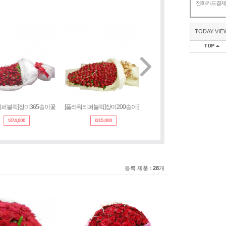
전화카드결
TODAY VIE
라워리퍼블릭]장미365송이꽃
[플라워리퍼블릭]장미200송이꽃
장미 100송이 꽃다발2호(FR_
\
374,000
\
315,000
\
265,000
등록 제품 :
28
개