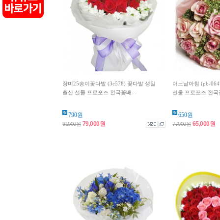
장미25송이꽃다발 (3c578) 꽃다발 생일
어느날아침 (pb-06
출산 선물 프로포즈 전국꽃배...
선물 프로포즈 전국꽃
790원
650원
79,000원
65,000원
91000원
77000원