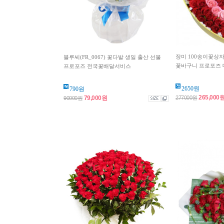
장미 100송이꽃상자 
블루씨(FR_0067) 꽃다발 생일 출산 선물
꽃바구니 프로포즈 대
프로포즈 전국꽃배달서비스
2650원
790원
265,000
79,000원
277000원
90000원