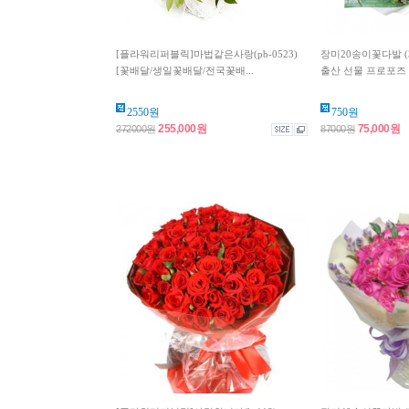
[플라워리퍼블릭]마법같은사랑(pb-0523)
장미20송이꽃다발 (3
[꽃배달/생일꽃배달/전국꽃배...
출산 선물 프로포즈 
2550원
750원
255,000원
75,000원
272000원
87000원