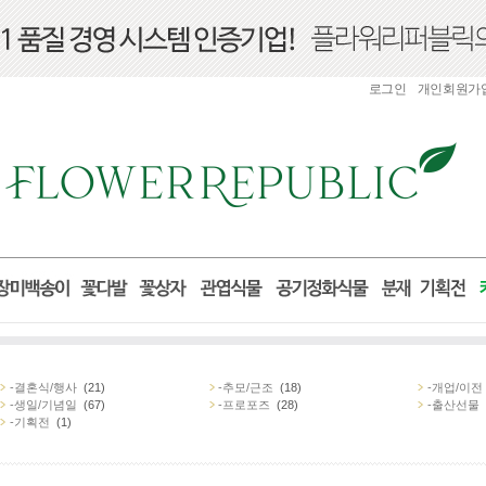
로그인
개인회원가
-결혼식/행사
(21)
-추모/근조
(18)
-개업/이전
-생일/기념일
(67)
-프로포즈
(28)
-출산선물
-기획전
(1)