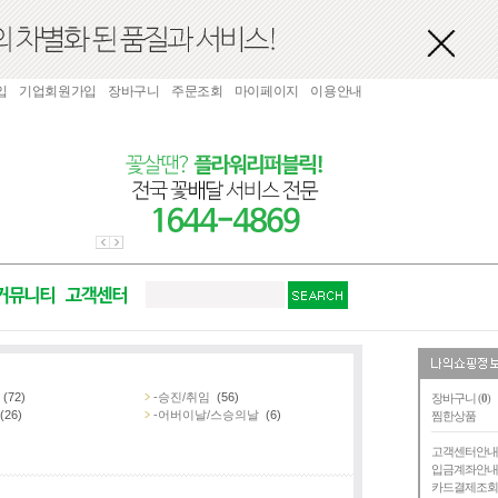
입
기업회원가입
장바구니
주문조회
마이페이지
이용안내
(72)
-승진/취임
(56)
장바구니 (
0
)
(26)
-어버이날/스승의날
(6)
찜한상품
고객센터안
입금계좌안
카드결제조