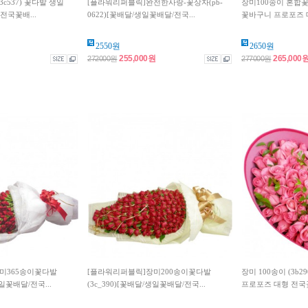
c537) 꽃다발 생일
[플라워리퍼블릭]완전한사랑-꽃상자(pb-
장미100송이 혼합꽃바
전국꽃배...
0622)[꽃배달/생일꽃배달/전국...
꽃바구니 프로포즈 대
2550원
2650원
255,000원
265,000
272000원
277000원
미365송이꽃다발
[플라워리퍼블릭]장미200송이꽃다발
장미 100송이 (3b
생일꽃배달/전국...
(3c_390)[꽃배달/생일꽃배달/전국...
프로포즈 대형 전