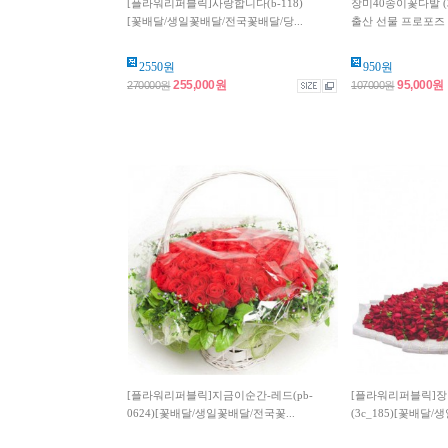
[플라워리퍼블릭]사랑합니다(b-118)
장미40송이꽃다발 (3
[꽃배달/생일꽃배달/전국꽃배달/당...
출산 선물 프로포즈 
2550원
950원
255,000원
95,000원
270000원
107000원
[플라워리퍼블릭]지금이순간-레드(pb-
[플라워리퍼블릭]장
0624)[꽃배달/생일꽃배달/전국꽃...
(3c_185)[꽃배달/