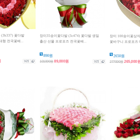
(3b337) 꽃다발
장미35송이꽃다발 (3c474) 꽃다발 생일
장미 100송이꽃상자 
형 전국꽃배...
출산 선물 프로포즈 전국꽃배...
꽃바구니 프로포즈 대
890원
2650원
원
89,000원
265,000
101000원
277000원