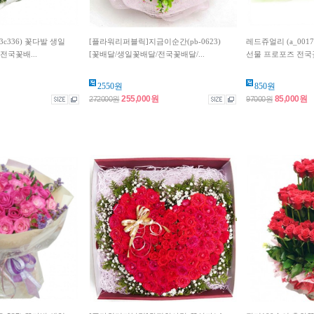
c336) 꽃다발 생일
[플라워리퍼블릭]지금이순간(pb-0623)
레드쥬얼리 (a_001
전국꽃배...
[꽃배달/생일꽃배달/전국꽃배달/...
선물 프로포즈 전국꽃
2550원
850원
255,000원
85,000원
272000원
97000원