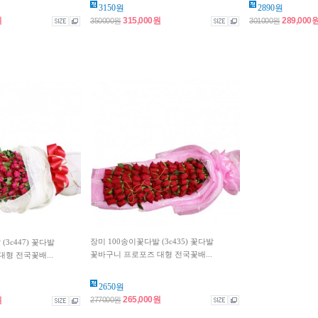
3150원
2890원
원
315,000원
289,000
350000원
301000원
장미 100송이꽃다발 (3c435) 꽃다발
(3c447) 꽃다발
꽃바구니 프로포즈 대형 전국꽃배...
형 전국꽃배...
2650원
265,000원
277000원
원