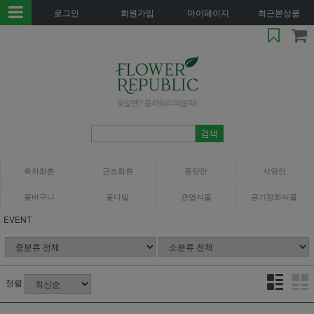
로그인
회원가입
마이페이지
최근본상품
축하화환
근조화환
동양란
서양란
꽃바구니
꽃다발
관엽식물
공기정화식물
EVENT
정렬