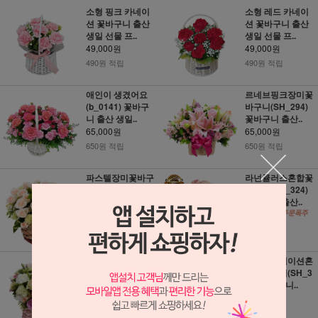
소형 핑크 카네이
소형 레드 카네이
션 꽃바구니 출산
션 꽃바구니 출산
생일 선물 프..
생일 선물 프..
49,000원
49,000원
490원 적립
490원 적립
애인이 생겼어요
르네브핑크장미꽃
(b_0141) 꽃바구
바구니(SH_294)
니 출산 생일..
꽃바구니 출산..
65,000원
65,000원
650원 적립
650원 적립
파스텔장미꽃바구
라넌큘러스혼합꽃
니(SH_333) 꽃바
바구니(SH_324)
구니 출산 생일..
꽃바구니 출산..
62,000원
62,000원
620원 적립
620원 적립
카네이션장미혼합
파스텔카네이션혼
꽃바구니1(SH_31
합꽃바구니(SH_3
8) 꽃바구니 출..
42) 꽃바구니..
62,000원
55,000원
620원 적립
550원 적립