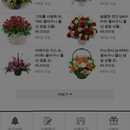
540원 적립
650원 적립
그대를 사랑해 (b_
달콤한 연인 (pb-0
145) 꽃바구니 출
016) 꽃바구니 출
산 생일 선물..
산 생일 선물..
89,000원
69,000원
890원 적립
690원 적립
어메이징 키스 (b_
미소천사 (p-0006)
0106) 꽃바구니 출
꽃바구니 출산 생
산 생일 선..
일 선물 프..
69,000원
69,000원
690원 적립
690원 적립
더보기 ▼