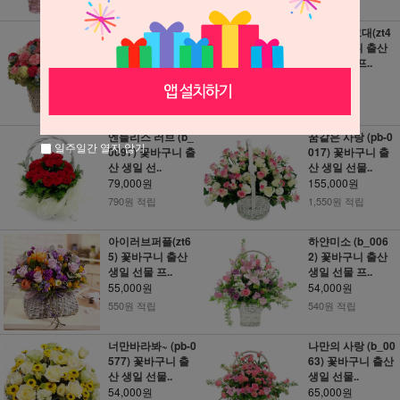
카네이션 혼합 2
별에서온그대(zt4
(SH_325) 꽃바구
3) 꽃바구니 출산
니 출산 생일..
생일 선물 프..
84,000원
58,000원
840원 적립
580원 적립
엔들리스 러브 (b_
꿈같은 사랑 (pb-0
일주일간 열지 않기
0097) 꽃바구니 출
017) 꽃바구니 출
산 생일 선..
산 생일 선물..
79,000원
155,000원
790원 적립
1,550원 적립
아이러브퍼플(zt6
하얀미소 (b_006
5) 꽃바구니 출산
2) 꽃바구니 출산
생일 선물 프..
생일 선물 프..
55,000원
54,000원
550원 적립
540원 적립
너만바라봐~ (pb-0
나만의 사랑 (b_00
577) 꽃바구니 출
63) 꽃바구니 출산
산 생일 선물..
생일 선물..
54,000원
65,000원