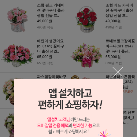
소형 핑크 카네이
소형 레드 카네이
션 꽃바구니 출산
션 꽃바구니 출산
생일 선물 프..
생일 선물 프..
49,000원
49,000원
490원 적립
490원 적립
애인이 생겼어요
르네브핑크장미꽃
(b_0141) 꽃바구
바구니(SH_294)
니 출산 생일..
꽃바구니 출산..
65,000원
65,000원
650원 적립
650원 적립
파스텔장미꽃바구
라넌큘러스혼합꽃
니(SH_333) 꽃바
바구니(SH_324)
구니 출산 생일..
꽃바구니 출산..
62,000원
62,000원
620원 적립
620원 적립
카네이션장미혼합
파스텔카네이션혼
꽃바구니1(SH_31
합꽃바구니(SH_3
8) 꽃바구니 출..
42) 꽃바구니..
62,000원
55,000원
620원 적립
550원 적립