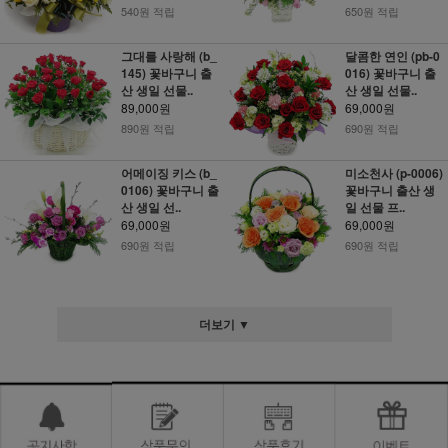
540원 적립
650원 적립
그대를 사랑해 (b_
달콤한 연인 (pb-0
145) 꽃바구니 출
016) 꽃바구니 출
산 생일 선물..
산 생일 선물..
89,000원
69,000원
890원 적립
690원 적립
어메이징 키스 (b_
미소천사 (p-0006)
0106) 꽃바구니 출
꽃바구니 출산 생
산 생일 선..
일 선물 프..
69,000원
69,000원
690원 적립
690원 적립
더보기 ▼