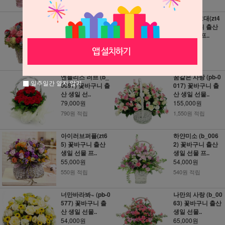
카네이션 혼합 2
별에서온그대(zt4
(SH_325) 꽃바구
3) 꽃바구니 출산
니 출산 생일..
생일 선물 프..
84,000원
58,000원
840원 적립
580원 적립
엔들리스 러브 (b_
꿈같은 사랑 (pb-0
일주일간 열지 않기
0097) 꽃바구니 출
017) 꽃바구니 출
산 생일 선..
산 생일 선물..
79,000원
155,000원
790원 적립
1,550원 적립
아이러브퍼플(zt6
하얀미소 (b_006
5) 꽃바구니 출산
2) 꽃바구니 출산
생일 선물 프..
생일 선물 프..
55,000원
54,000원
550원 적립
540원 적립
너만바라봐~ (pb-0
나만의 사랑 (b_00
577) 꽃바구니 출
63) 꽃바구니 출산
산 생일 선물..
생일 선물..
54,000원
65,000원