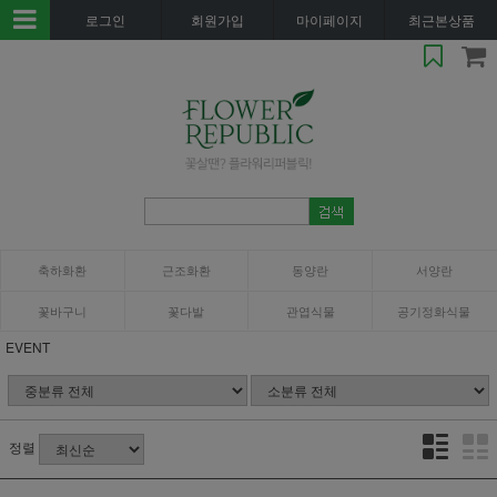
로그인
회원가입
마이페이지
최근본상품
축하화환
근조화환
동양란
서양란
꽃바구니
꽃다발
관엽식물
공기정화식물
EVENT
정렬