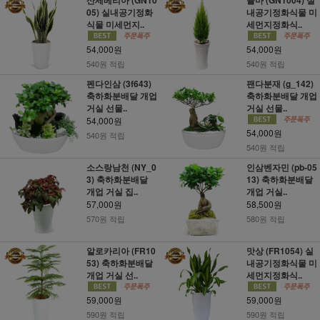
05) 실내공기정화
내공기정화식물 미
식물 미세먼지..
세먼지정화식..
54,000원
54,000원
540원 적립
540원 적립
펜다인삼 (3f643)
팬다분재 (g_142)
축하화분배달 개업
축하화분배달 개업
거실 선물..
거실 선물..
54,000원
54,000원
540원 적립
540원 적립
소스랑남천 (NY_0
인삼벤자민 (pb-05
3) 축하화분배달
13) 축하화분배달
개업 거실 집..
개업 거실..
57,000원
58,500원
570원 적립
580원 적립
알로카리아 (FR10
맛상 (FR1054) 실
53) 축하화분배달
내공기정화식물 미
개업 거실 선..
세먼지정화식..
59,000원
59,000원
590원 적립
590원 적립