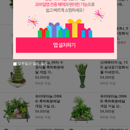
거실 집들이..
정화식물 미세..
49,000원
54,000원
490원 적립
540원 적립
테이블야자 탁상용
맛상 탁상용(BJ_0
(BJ_08) 실내공기
6) 실내공기정화식
정화식물 미..
물 미세먼지..
54,000원
54,000원
540원 적립
540원 적립
개운죽 (g_004) 수
산세베리아 (g_13
일주일간 열지 않기
경식물 축하화분배
5) 실내공기정화식
달 개업 거..
물 미세먼지..
54,000원
54,000원
540원 적립
540원 적립
유리테라늄 (3f66
유리테라늄 (3f66
4) 축하화분배달
9) 축하화분배달
개업 거실 선..
개업 거실 선..
54,000원
54,000원
540원 적립
540원 적립
산세베리아 (GN10
율마 (GN1004) 실