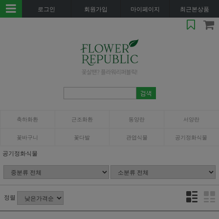
로그인
회원가입
마이페이지
최근본상품
축하화환
근조화환
동양란
서양란
꽃바구니
꽃다발
관엽식물
공기정화식물
공기정화식물
정렬