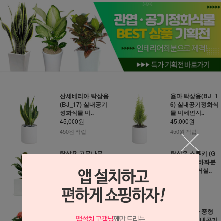
산세베리아 탁상용
율마 탁상용(BJ_1
(BJ_17) 실내공기
6) 실내공기정화식
정화식물 미..
물 미세먼지..
45,000원
45,000원
450원 적립
450원 적립
탁상용 고무나무
탁상용 스투키 (G
(FR1038) 실내공
N1001) 축하화분
기정화식물 미..
배달 개업 거실..
45,000원
45,000원
450원 적립
450원 적립
익소라 (NY_01)
테이블야자 중형
축하화분배달 개업
(BJ_18) 실내공기