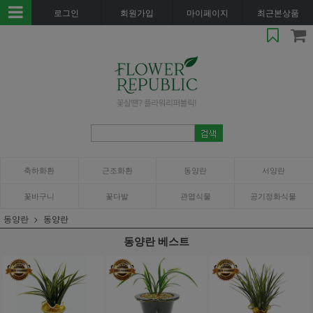
로그인
회원가입
마이페이지
최근본상품
축하화환
근조화환
동양란
서양란
꽃바구니
꽃다발
관엽식물
공기정화식물
동양란
동양란
동양란 베스트