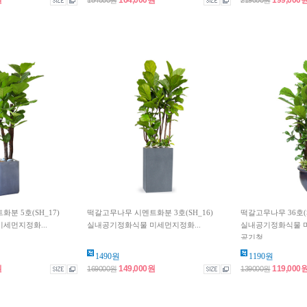
원
164,000원
199,000
184000원
219000원
분 5호(SH_17)
떡갈고무나무 시멘트화분 3호(SH_16)
떡갈고무나무 36호(S
세먼지정화...
실내공기정화식물 미세먼지정화...
실내공기정화식물 
공기청...
1490원
1190원
원
149,000원
119,000
169000원
139000원