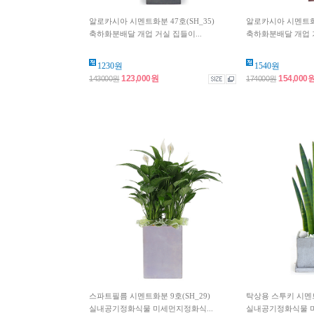
알로카시아 시멘트화분 47호(SH_35)
알로카시아 시멘트화분
축하화분배달 개업 거실 집들이...
축하화분배달 개업 거
1230원
1540원
123,000원
154,000
143000원
174000원
스파트필름 시멘트화분 9호(SH_29)
탁상용 스투키 시멘트화
실내공기정화식물 미세먼지정화식...
실내공기정화식물 미