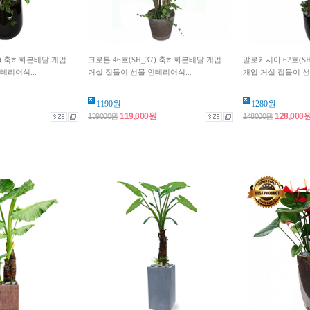
8) 축하화분배달 개업
크로톤 46호(SH_37) 축하화분배달 개업
알로카시아 62호(S
테리어식...
거실 집들이 선물 인테리어식...
개업 거실 집들이 선물
1190원
1280원
119,000원
128,000
139000원
148000원