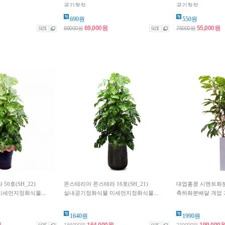
공기청정...
공기청정...
690원
550원
69,000원
55,000원
89000원
75000원
0호(SH_22)
몬스테리아 몬스테라 16호(SH_21)
대엽홍콩 시멘트화분 6
세먼지정화식물...
실내공기정화식물 미세먼지정화식물...
축하화분배달 개업 거
1640원
1990원