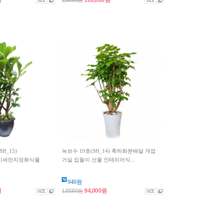
원
109,000원
129000원
H_15)
녹보수 19호(SH_14) 축하화분배달 개업
미세먼지정화식물
거실 집들이 선물 인테리어식...
940원
원
94,000원
120000원