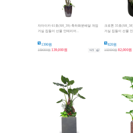
자마이카 61호(SH_39) 축하화분배달 개업
크로톤 35호(SH_3
거실 집들이 선물 인테리어...
거실 집들이 선물 인
1390원
820원
139,000원
82,000원
159000원
102000원