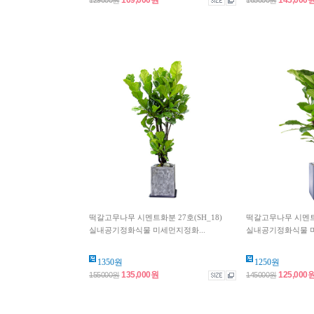
109,000원
145,000
129000원
165000원
떡갈고무나무 시멘트화분 27호(SH_18)
떡갈고무나무 시멘트화
실내공기정화식물 미세먼지정화...
실내공기정화식물 미
1350원
1250원
135,000원
125,000
155000원
145000원