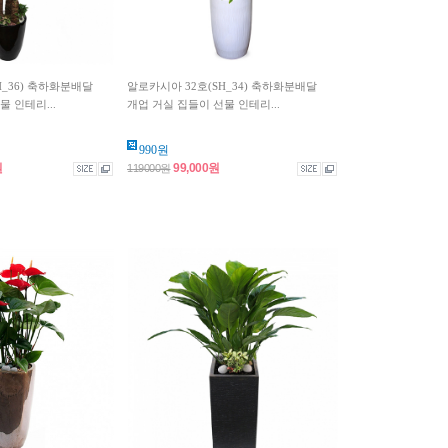
H_36) 축하화분배달
알로카시아 32호(SH_34) 축하화분배달
 인테리...
개업 거실 집들이 선물 인테리...
990원
원
99,000원
119000원