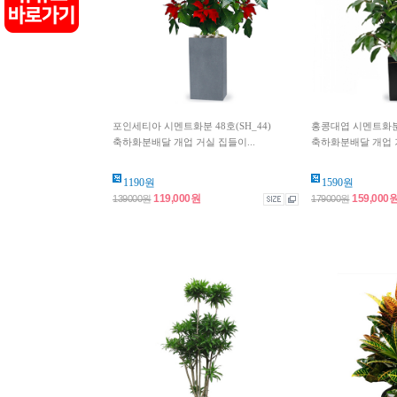
포인세티아 시멘트화분 48호(SH_44)
홍콩대엽 시멘트화분 2
축하화분배달 개업 거실 집들이...
축하화분배달 개업 거
1190원
1590원
119,000원
159,000
139000원
179000원