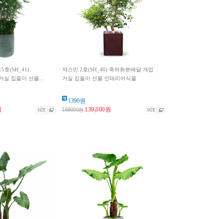
호(SH_41)
쟈스민 2호(SH_40) 축하화분배달 개업
실 집들이 선물...
거실 집들이 선물 인테리어식물
1390원
원
139,000원
159000원