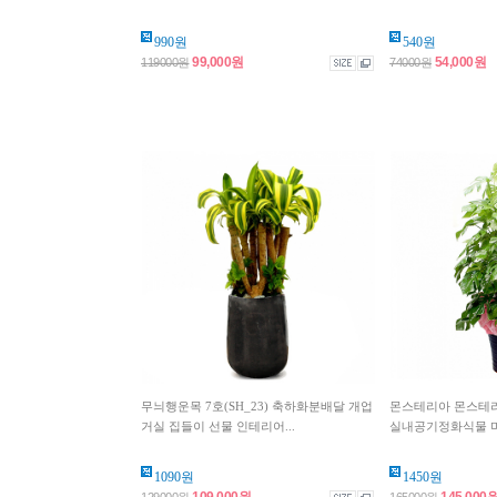
990원
540원
99,000원
54,000원
119000원
74000원
무늬행운목 7호(SH_23) 축하화분배달 개업
몬스테리아 몬스테라 5
거실 집들이 선물 인테리어...
실내공기정화식물 미
1090원
1450원