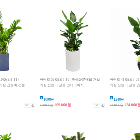
호(SH_11)
극락조 56호(SH_10) 축하화분배달 개업
극락조 41호(SH_0
실 집들이 선물...
거실 집들이 선물 인테리어식...
거실 집들이 선물 인
1090원
1240원
109,000원
124,000
129000원
144000원