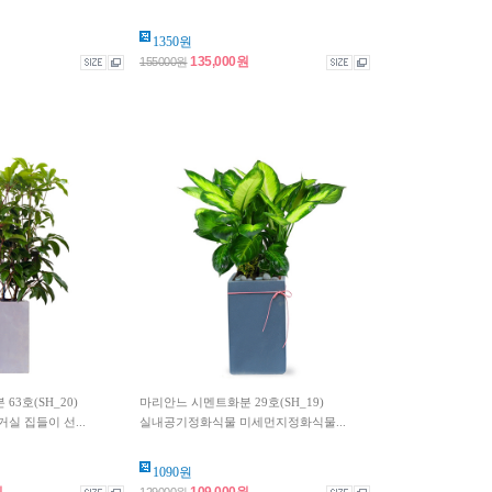
1350원
135,000원
155000원
3호(SH_20)
마리안느 시멘트화분 29호(SH_19)
실 집들이 선...
실내공기정화식물 미세먼지정화식물...
1090원