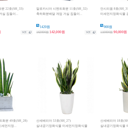
 22호(SH_33)
알로카시아 시멘트화분 11호(SH_32)
안시리움 8호(SH_
실 집들이...
축하화분배달 개업 거실 집들이...
미세먼지정화식물 공기
1420원
900원
원
142,000원
90,000원
162000원
110000원
분 49호(SH_28)
산세베리아 53호(SH_27)
산세베리아 18호(SH
세먼지정...
실내공기정화식물 미세먼지정화식물
실내공기정화식물 