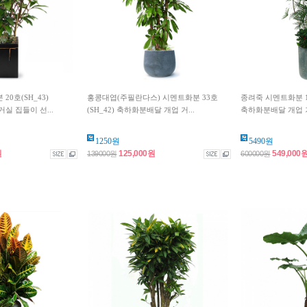
0호(SH_43)
홍콩대엽(주필란다스) 시멘트화분 33호
종려죽 시멘트화분 15
실 집들이 선...
(SH_42) 축하화분배달 개업 거...
축하화분배달 개업 거
1250원
5490원
원
125,000원
549,000
139000원
600000원