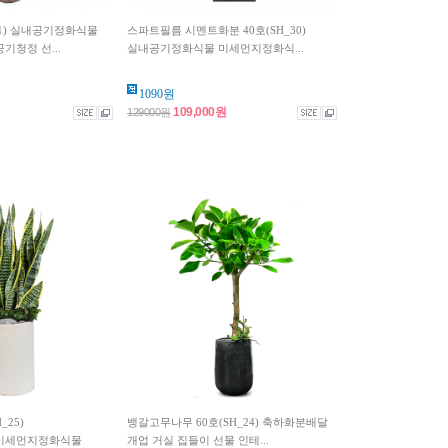
31) 실내공기정화식물
스파트필름 시멘트화분 40호(SH_30)
청정 선...
실내공기정화식물 미세먼지정화식...
1090원
109,000원
129000원
_25)
뱅갈고무나무 60호(SH_24) 축하화분배달
미세먼지정화식물
개업 거실 집들이 선물 인테...