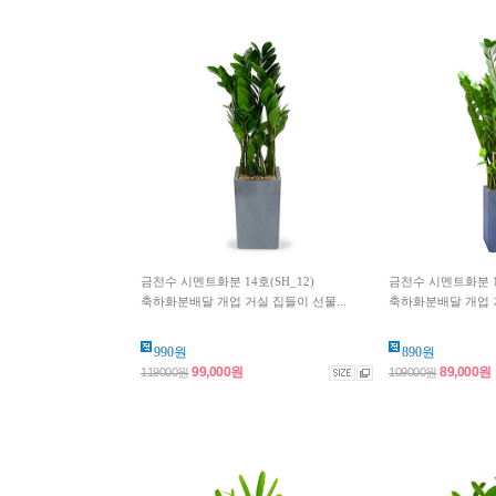
금전수 시멘트화분 14호(SH_12)
금전수 시멘트화분 10
축하화분배달 개업 거실 집들이 선물...
축하화분배달 개업 거
990원
890원
99,000원
89,000원
119000원
109000원