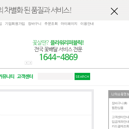
입
기업회원가입
장바구니
주문조회
마이페이지
이용안내
장바구니 (
0
)
찜한상품
고객센터안
입금계좌안
카드결제조