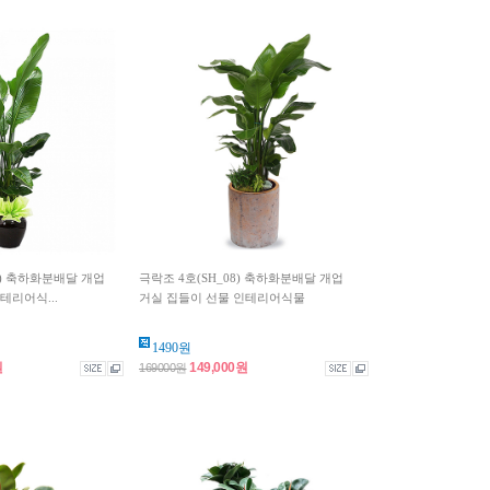
9) 축하화분배달 개업
극락조 4호(SH_08) 축하화분배달 개업
테리어식...
거실 집들이 선물 인테리어식물
1490원
원
149,000원
169000원