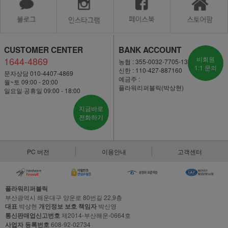
CUSTOMER CENTER
BANK ACCOUNT
1644-4869
비회원
농협 : 355-0032-7705-13
1:1 문의
신한 : 110-427-887160
문자상담 010-4407-4869
예금주 :
월~토 09:00 - 20:00
플라워리퍼블릭(박상현)
일요일·공휴일 09:00 - 18:00
지금바로
전화하기
PC 버전
이용안내
고객센터
플라워리퍼블릭
부산광역시 해운대구 양운로 80번길 22,9층
대표
박상현
개인정보 보호 책임자
박신영
통신판매업신고번호
제2014-부산해운-0664호
사업자 등록번호
608-92-02734