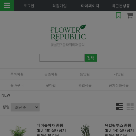
로그인
회원가입
마이페이지
최근본상품
축하화환
근조화환
동양란
서양란
꽃바구니
꽃다발
관엽식물
공기정화식물
NEW
정렬
테이블야자 중형
유칼립투스 중형
(BJ_18) 실내공기
(BJ_14) 실내공기
정화식물 미세..
정화식물 미세..