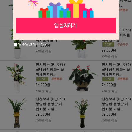
(BJ_01) 실내공기
02) 장례 조의 부고
정화식물 미세..
꽃화환 장례..
54,000원
45,000원
540원 적립
450원 적립
홍콩대엽(주필란
안시리움 (RI_068)
다스) (NY_11) 축
실내공기정화식물
하화분배달 개..
미세먼지정..
일주일간 열지 않기
94,000원
99,000원
940원 적립
990원 적립
안시리움 (RI_073)
안시리움 (RI_074)
실내공기정화식물
실내공기정화식물
미세먼지정..
미세먼지정..
84,000원
74,000원
840원 적립
740원 적립
산천보세 (RI_059)
산천보세 (RI_058)
동양란 동양난 개
동양란 동양난 개
업화분 거실..
업화분 거실..
59,000원
69,000원
590원 적립
690원 적립