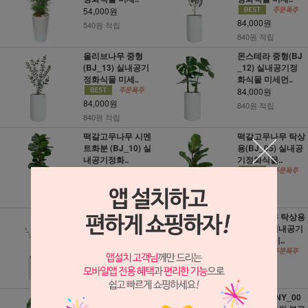
54,000원
84,000원
540원 적립
840원 적립
올리브나무 중형
몬스테라 중형(BJ
(BJ_13) 실내공기
_12) 실내공기정
정화식물 미세..
화식물 미세먼..
84,000원
84,000원
840원 적립
840원 적립
떡갈고무나무 시멘
떡갈고무나무 탁상
트화분 (BJ_10) 실
용(BJ_05) 실내공
내공기정화..
기정화식물..
125,000원
54,000원
1,250원 적립
540원 적립
유칼립투스 탁상용
올리브나무 탁상용
(BJ_03) 실내공기
(BJ_02) 실내공기
정화식물 미..
정화식물 미..
54,000원
54,000원
540원 적립
540원 적립
몬스테라 탁상용
근조화환 (NY_00